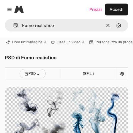
Magnific
Prezzi
Accedi
Close menu
Cancella
Cerca 
Crea un'immagine IA
Crea un video IA
Personalizza un proge
PSD di Fumo realistico
PSD
Filtri