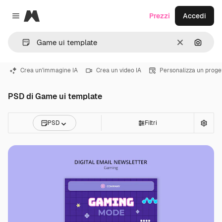
Magnific
Prezzi
Accedi
Close menu
Cancella
Cerca 
Crea un'immagine IA
Crea un video IA
Personalizza un proge
PSD di Game ui template
PSD
Filtri