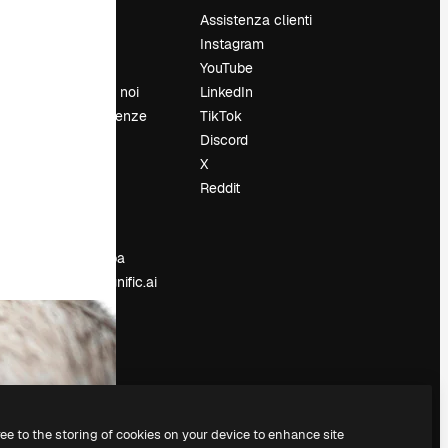
Prezzi
Assistenza clienti
Chi siamo
Instagram
Recensioni
YouTube
Lavora con noi
LinkedIn
Cerca tendenze
TikTok
Blog
Discord
Eventi
X
Slidesgo
Reddit
e
Vendi i tuoi
contenuti
Sala stampa
Cerchi magnific.ai
ree to the storing of cookies on your device to enhance site