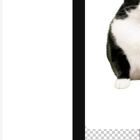
La piattaforma c
migliori lavori. 
creativi, impres
Italiano
Copyright © 2010