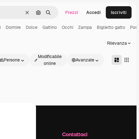
Prezzi
Accedi
Iscriviti
Cancella
Cerca per immagine
Ricerca
i
Dormire
Dolce
Gattino
Occhi
Zampa
Biglietto gatto
Post
Rilevanza
Modificabile
Persone
Avanzate
online
Azienda
Contattaci