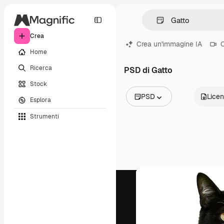
Crea
Crea un'immagine IA
C
Home
Ricerca
PSD di Gatto
Stock
PSD
Lice
Esplora
Tutte le immagini
Strumenti
Vettori
Illustrazioni
Foto
PSD
Modelli
Mockup
Video
Clip video
Motion graphic
Modelli di video
Icone
Modelli 3D
Font