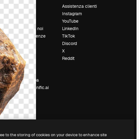
Prezzi
Assistenza clienti
Chi siamo
Instagram
Recensioni
YouTube
Lavora con noi
LinkedIn
Cerca tendenze
TikTok
Blog
Discord
Eventi
X
Slidesgo
Reddit
e
Vendi i tuoi
contenuti
Sala stampa
Cerchi magnific.ai
ree to the storing of cookies on your device to enhance site