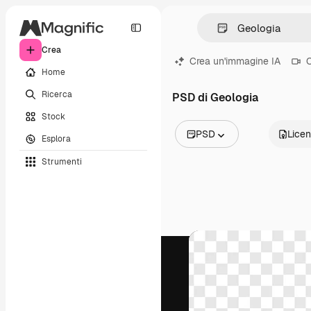
Crea
Crea un'immagine IA
C
Home
Ricerca
PSD di Geologia
Stock
PSD
Lice
Esplora
Tutte le immagini
Strumenti
Vettori
Illustrazioni
Foto
PSD
Modelli
Mockup
Video
Clip video
Motion graphic
Modelli di video
Icone
Modelli 3D
Font