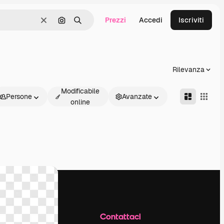
Prezzi
Accedi
Iscriviti
Cancella
Cerca per immagine
Ricerca
Rilevanza
Modificabile
Persone
Avanzate
online
Azienda
Contattaci