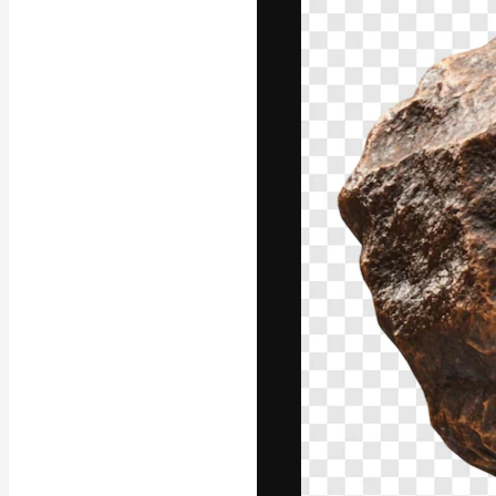
La piattaforma c
migliori lavori. 
creativi, impres
Italiano
Copyright © 2010