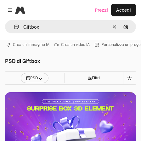
Magnific
Prezzi
Accedi
Close menu
Cancella
Cerca 
Crea un'immagine IA
Crea un video IA
Personalizza un proge
PSD di Giftbox
PSD
Filtri