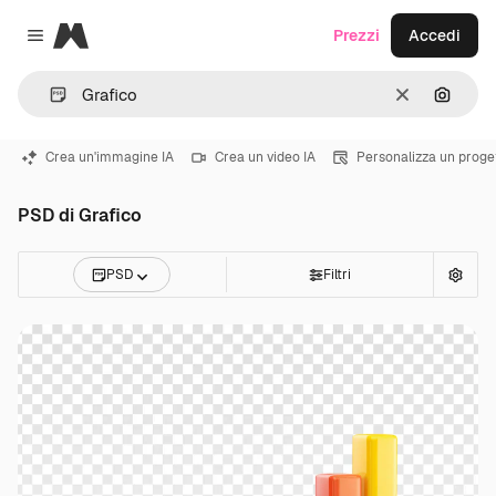
Magnific
Prezzi
Accedi
Close menu
Cancella
Cerca 
Crea un'immagine IA
Crea un video IA
Personalizza un proge
PSD di Grafico
PSD
Filtri