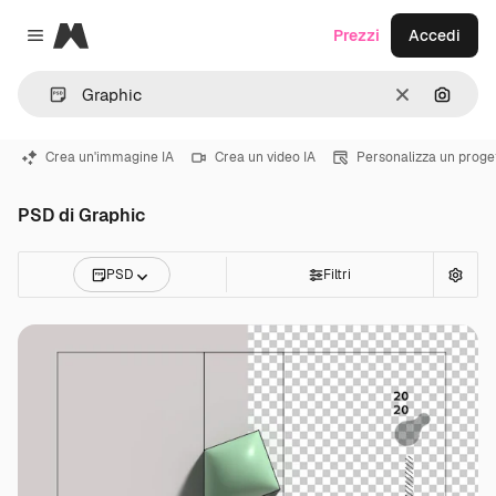
Magnific
Prezzi
Accedi
Close menu
Cancella
Cerca 
Crea un'immagine IA
Crea un video IA
Personalizza un proge
PSD di Graphic
PSD
Filtri