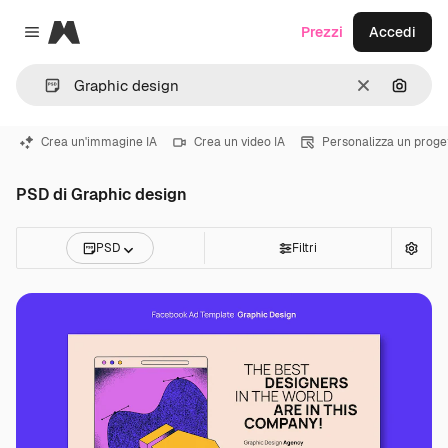
Magnific
Prezzi
Accedi
Close menu
Cancella
Cerca 
Crea un'immagine IA
Crea un video IA
Personalizza un proge
PSD di Graphic design
PSD
Filtri