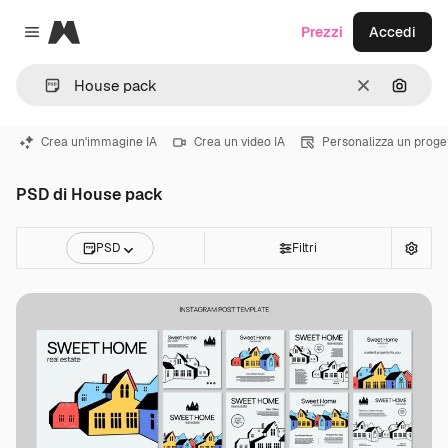
Magnific
Prezzi
Accedi
Close menu
Cancella
Cerca 
Crea un'immagine IA
Crea un video IA
Personalizza un proge
PSD di House pack
PSD
Filtri