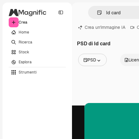
Crea
Crea un'immagine IA
C
Home
Ricerca
PSD di Id card
Stock
PSD
Lice
Esplora
Tutte le immagini
Strumenti
Vettori
Illustrazioni
Foto
PSD
Modelli
Mockup
Video
Clip video
Motion graphic
Modelli di video
Icone
Modelli 3D
Font