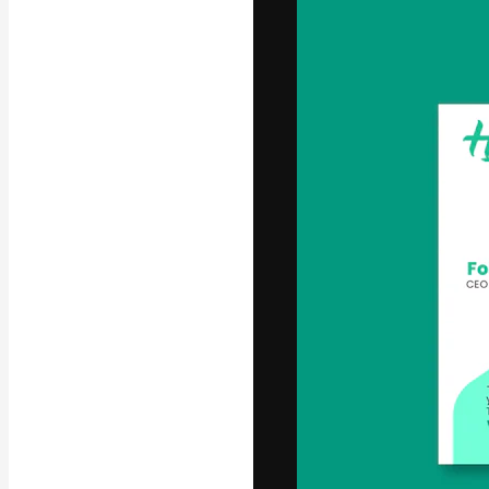
La piattaforma c
migliori lavori. 
creativi, impres
Italiano
Copyright © 2010