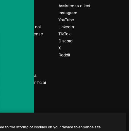
Prezzi
Assistenza clienti
Chi siamo
Instagram
Recensioni
YouTube
Lavora con noi
LinkedIn
Cerca tendenze
TikTok
Blog
Discord
Eventi
X
Slidesgo
Reddit
e
Vendi i tuoi
contenuti
Sala stampa
Cerchi magnific.ai
ree to the storing of cookies on your device to enhance site