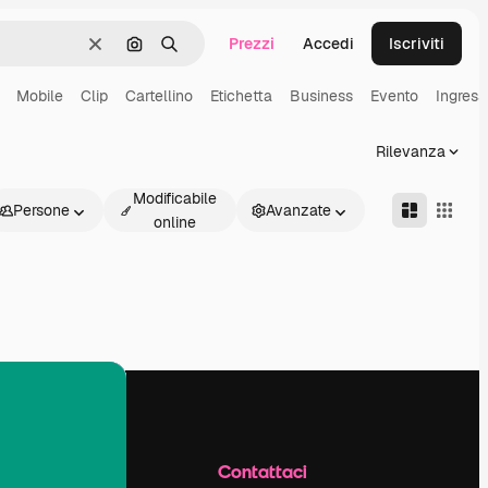
Prezzi
Accedi
Iscriviti
Cancella
Cerca per immagine
Ricerca
Mobile
Clip
Cartellino
Etichetta
Business
Evento
Ingress
Rilevanza
Modificabile
Persone
Avanzate
online
Azienda
Contattaci