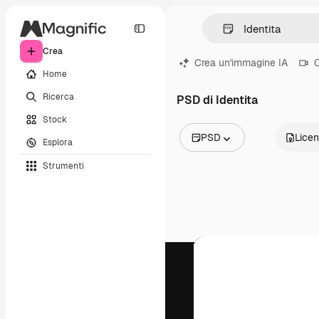
Crea
Crea un'immagine IA
C
Home
Ricerca
PSD di Identita
Stock
PSD
Lice
Esplora
Tutte le immagini
Strumenti
Vettori
Illustrazioni
Foto
PSD
Modelli
Mockup
Video
Clip video
Motion graphic
Modelli di video
Icone
Modelli 3D
Font