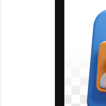
La piattaforma c
migliori lavori. 
creativi, impres
Italiano
Copyright © 2010