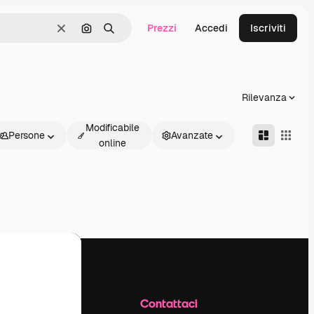
Prezzi
Accedi
Iscriviti
Cancella
Cerca per immagine
Ricerca
Rilevanza
Modificabile
Persone
Avanzate
online
Azienda
Contattaci