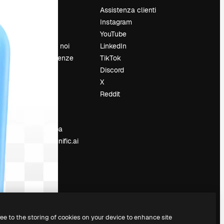
Prezzi
Assistenza clienti
Chi siamo
Instagram
Recensioni
YouTube
Lavora con noi
LinkedIn
Cerca tendenze
TikTok
Blog
Discord
Eventi
X
Slidesgo
Reddit
e
Vendi i tuoi
contenuti
Sala stampa
Cerchi magnific.ai
ree to the storing of cookies on your device to enhance site