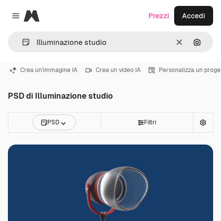
Magnific
Prezzi
Accedi
Close menu
Cancella
Cerca 
Crea un'immagine IA
Crea un video IA
Personalizza un proge
PSD di Illuminazione studio
PSD
Filtri