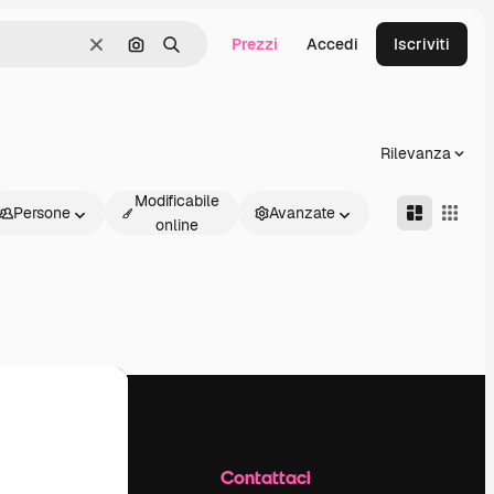
Prezzi
Accedi
Iscriviti
Cancella
Cerca per immagine
Ricerca
Rilevanza
Modificabile
Persone
Avanzate
online
Azienda
Contattaci