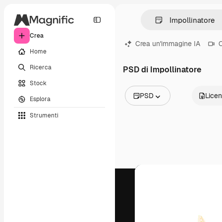
Crea
Crea un'immagine IA
C
Home
Ricerca
PSD di Impollinatore
Stock
PSD
Lice
Esplora
Tutte le immagini
Strumenti
Vettori
Illustrazioni
Foto
PSD
Modelli
Mockup
Video
Clip video
Motion graphic
Modelli di video
Icone
Modelli 3D
Font