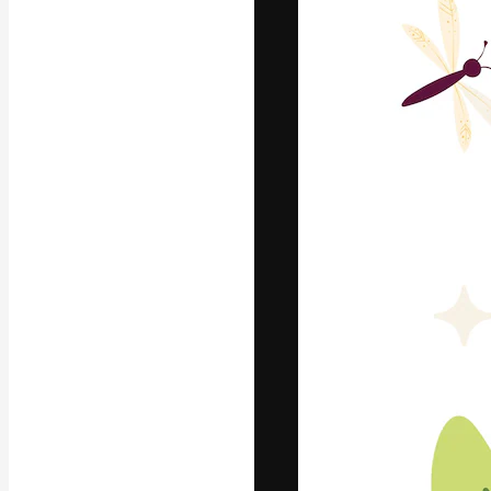
La piattaforma c
migliori lavori. 
creativi, impres
Italiano
Copyright © 2010