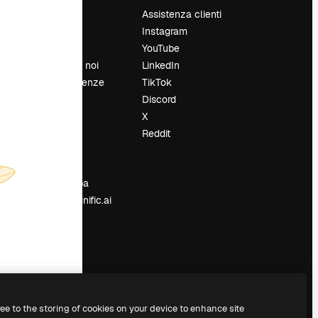
Prezzi
Assistenza clienti
Chi siamo
Instagram
Recensioni
YouTube
Lavora con noi
LinkedIn
Cerca tendenze
TikTok
Blog
Discord
Eventi
X
Slidesgo
Reddit
e
Vendi i tuoi
contenuti
Sala stampa
Cerchi magnific.ai
ree to the storing of cookies on your device to enhance site