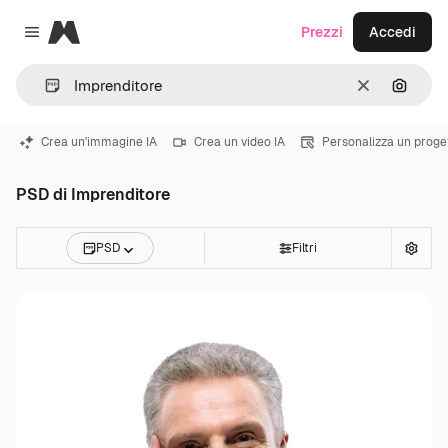
Magnific
Prezzi
Accedi
Close menu
Cancella
Cerca 
Crea un'immagine IA
Crea un video IA
Personalizza un proge
PSD di Imprenditore
PSD
Filtri