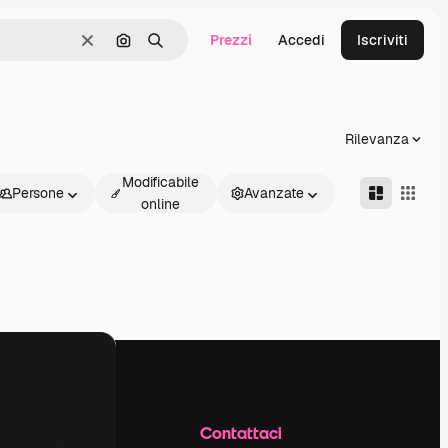
Prezzi
Accedi
Iscriviti
Cancella
Cerca per immagine
Ricerca
Rilevanza
Modificabile
Persone
Avanzate
online
Azienda
Contattaci