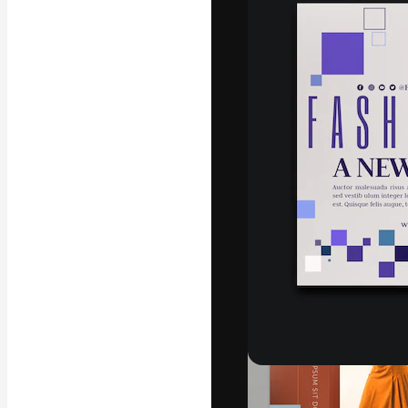
La piattaforma c
migliori lavori. 
creativi, impres
Italiano
Copyright © 2010