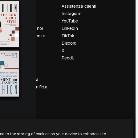
Prezzi
Assistenza clienti
Chi siamo
Instagram
Recensioni
YouTube
Lavora con noi
LinkedIn
Cerca tendenze
TikTok
Blog
Discord
Eventi
X
Slidesgo
Reddit
e
Vendi i tuoi
contenuti
Sala stampa
Cerchi magnific.ai
ree to the storing of cookies on your device to enhance site