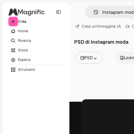
Crea
Crea un'immagine IA
C
Home
Ricerca
PSD di Instagram moda
Stock
PSD
Lice
Esplora
Tutte le immagini
Strumenti
Vettori
Illustrazioni
Foto
PSD
Modelli
Mockup
Video
Clip video
Motion graphic
Modelli di video
Icone
Modelli 3D
Font