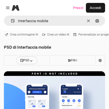
Magnific
Prezzi
Accedi
Close menu
Cancella
Cerca 
Crea un'immagine IA
Crea un video IA
Personalizza un proge
PSD di Interfaccia mobile
PSD
Filtri