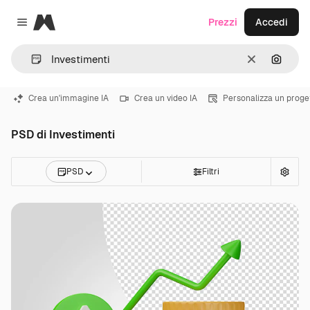
Magnific
Prezzi
Accedi
Close menu
Cancella
Cerca 
Crea un'immagine IA
Crea un video IA
Personalizza un proge
PSD di Investimenti
PSD
Filtri