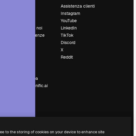
Prezzi
Assistenza clienti
Chi siamo
Instagram
Recensioni
YouTube
Lavora con noi
LinkedIn
Cerca tendenze
TikTok
Blog
Discord
Eventi
X
Slidesgo
Reddit
e
Vendi i tuoi
contenuti
Sala stampa
Cerchi magnific.ai
ree to the storing of cookies on your device to enhance site