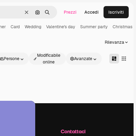
Prezzi
Accedi
Iscriviti
Cancella
Cerca per immagine
Ricerca
ner
Card
Wedding
Valentine's day
Summer party
Christmas p
Rilevanza
Modificabile
Persone
Avanzate
online
Azienda
Contattaci