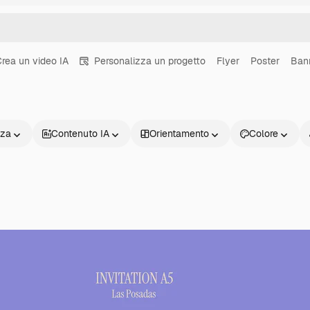
rea un video IA
Personalizza un progetto
Flyer
Poster
Ban
nza
Contenuto IA
Orientamento
Colore
Prodotti
Inizia