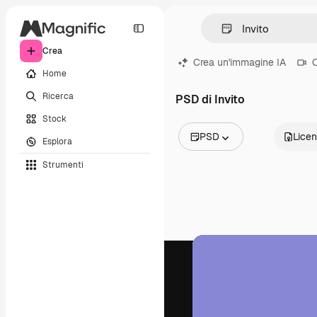
Crea
Crea un'immagine IA
C
Home
Ricerca
PSD di Invito
Stock
PSD
Lice
Esplora
Tutte le immagini
Strumenti
Vettori
Illustrazioni
Foto
PSD
Modelli
Mockup
Video
Clip video
Motion graphic
Modelli di video
Icone
Modelli 3D
Font