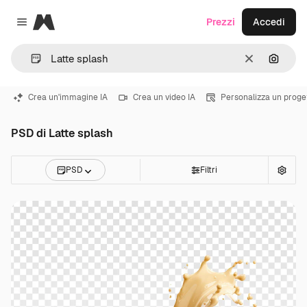
Magnific
Prezzi
Accedi
Close menu
Cancella
Cerca 
Crea un'immagine IA
Crea un video IA
Personalizza un proge
PSD di Latte splash
PSD
Filtri