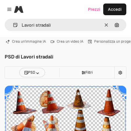
Magnific
Prezzi
Accedi
Close menu
Cancella
Cerca 
Crea un'immagine IA
Crea un video IA
Personalizza un proge
PSD di Lavori stradali
PSD
Filtri