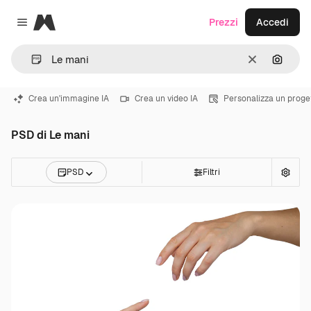
Magnific
Prezzi
Accedi
Close menu
Cancella
Cerca 
Crea un'immagine IA
Crea un video IA
Personalizza un proge
PSD di Le mani
PSD
Filtri