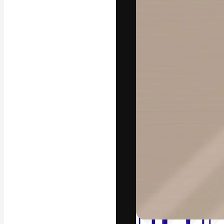
La piattaforma c
migliori lavori. 
creativi, impres
Italiano
Copyright © 2010