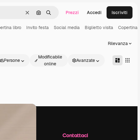
Prezzi
Accedi
Iscriviti
Cancella
Cerca per immagine
Ricerca
rtina libro
Invito festa
Social media
Biglietto visita
Copertina r
Rilevanza
Modificabile
Persone
Avanzate
online
Azienda
Contattaci