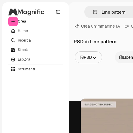
Crea
Crea un'immagine IA
C
Home
Ricerca
PSD di Line pattern
Stock
PSD
Lice
Esplora
Tutte le immagini
Strumenti
Vettori
Illustrazioni
Foto
PSD
Modelli
Mockup
Video
Clip video
Motion graphic
Modelli di video
Icone
Modelli 3D
Font