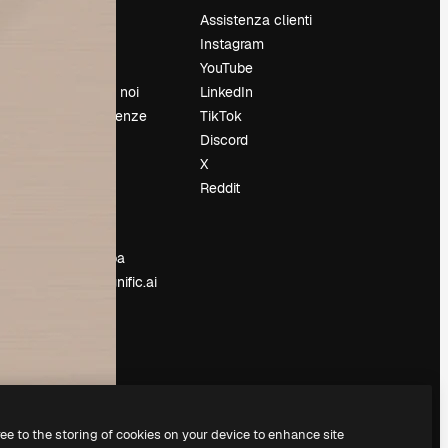
Prezzi
Assistenza clienti
Chi siamo
Instagram
Recensioni
YouTube
Lavora con noi
LinkedIn
Cerca tendenze
TikTok
Blog
Discord
Eventi
X
Slidesgo
Reddit
e
Vendi i tuoi
contenuti
Sala stampa
Cerchi magnific.ai
ree to the storing of cookies on your device to enhance site