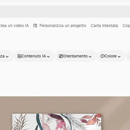
rea un video IA
Personalizza un progetto
Carta intestata
Cope
nza
Contenuto IA
Orientamento
Colore
Prodotti
Inizia