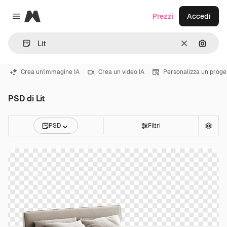
Magnific
Prezzi
Accedi
Close menu
Cancella
Cerca 
Crea un'immagine IA
Crea un video IA
Personalizza un proge
PSD di Lit
PSD
Filtri