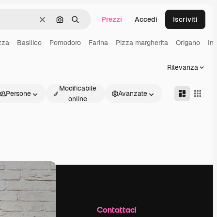
Prezzi
Accedi
Iscriviti
Cancella
Cerca per immagine
Ricerca
zza
Basilico
Pomodoro
Farina
Pizza margherita
Origano
Inv
Rilevanza
Modificabile
Persone
Avanzate
online
Azienda
Contattaci