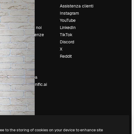
Prezzi
Assistenza clienti
Chi siamo
Instagram
Recensioni
YouTube
Lavora con noi
LinkedIn
Cerca tendenze
TikTok
Blog
Discord
Eventi
X
Slidesgo
Reddit
e
Vendi i tuoi
contenuti
Sala stampa
Cerchi magnific.ai
ree to the storing of cookies on your device to enhance site