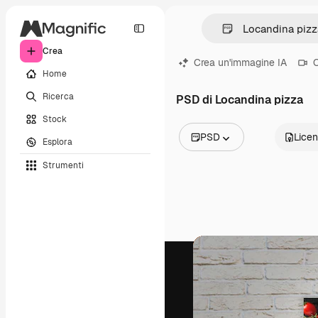
Crea
Crea un'immagine IA
C
Home
Ricerca
PSD di Locandina pizza
Stock
PSD
Lice
Esplora
Tutte le immagini
Strumenti
Vettori
Illustrazioni
Foto
PSD
Modelli
Mockup
Video
Clip video
Motion graphic
Modelli di video
Icone
Modelli 3D
Font