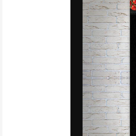
La piattaforma c
migliori lavori. 
creativi, impres
Italiano
Copyright © 2010