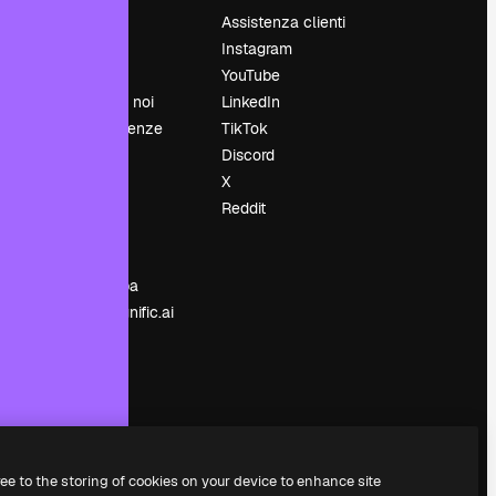
Prezzi
Assistenza clienti
Chi siamo
Instagram
Recensioni
YouTube
Lavora con noi
LinkedIn
Cerca tendenze
TikTok
Blog
Discord
Eventi
X
Slidesgo
Reddit
e
Vendi i tuoi
contenuti
Sala stampa
Cerchi magnific.ai
ree to the storing of cookies on your device to enhance site