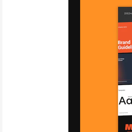
La piattaforma c
migliori lavori. 
creativi, impres
Italiano
Copyright © 2010