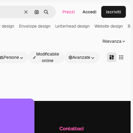
Prezzi
Accedi
Iscriviti
Cancella
Cerca per immagine
Ricerca
r design
Envelope design
Letterhead design
Website design
Bu
Rilevanza
Modificabile
Persone
Avanzate
online
Azienda
Contattaci