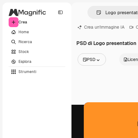
Crea
Crea un'immagine IA
C
Home
Ricerca
PSD di Logo presentation
Stock
PSD
Lice
Esplora
Tutte le immagini
Strumenti
Vettori
Illustrazioni
Foto
PSD
Modelli
Mockup
Video
Clip video
Motion graphic
Modelli di video
Icone
Modelli 3D
Font