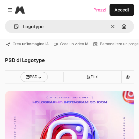
Magnific
Prezzi
Accedi
Close menu
Cancella
Cerca 
Crea un'immagine IA
Crea un video IA
Personalizza un proge
PSD di Logotype
PSD
Filtri