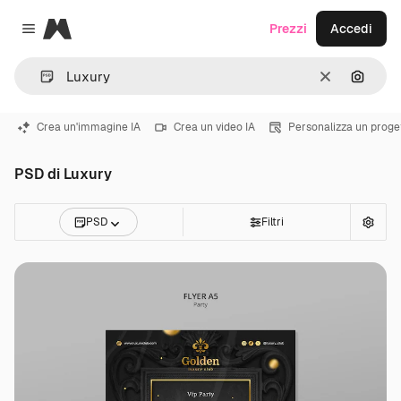
Magnific
Prezzi
Accedi
Close menu
Cancella
Cerca 
Crea un'immagine IA
Crea un video IA
Personalizza un proge
PSD di Luxury
PSD
Filtri