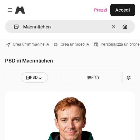
Magnific
Prezzi
Accedi
Close menu
Cancella
Cerca 
Crea un'immagine IA
Crea un video IA
Personalizza un proge
PSD di Maennlichen
PSD
Filtri