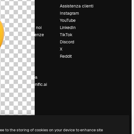
Prezzi
Assistenza clienti
Chi siamo
Instagram
Recensioni
YouTube
Lavora con noi
LinkedIn
Cerca tendenze
TikTok
Blog
Discord
Eventi
X
Slidesgo
Reddit
e
Vendi i tuoi
contenuti
Sala stampa
Cerchi magnific.ai
ree to the storing of cookies on your device to enhance site