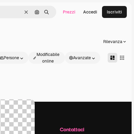
Prezzi
Accedi
Iscriviti
Cancella
Cerca per immagine
Ricerca
Rilevanza
Modificabile
Persone
Avanzate
online
Azienda
Contattaci