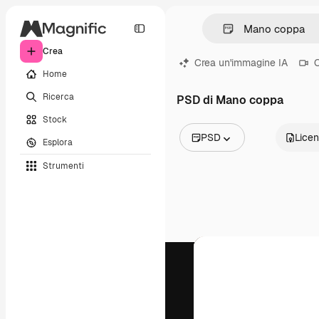
Crea
Crea un'immagine IA
C
Home
Ricerca
PSD di Mano coppa
Stock
PSD
Lice
Esplora
Tutte le immagini
Strumenti
Vettori
Illustrazioni
Foto
PSD
Modelli
Mockup
Video
Clip video
Motion graphic
Modelli di video
Icone
Modelli 3D
Font