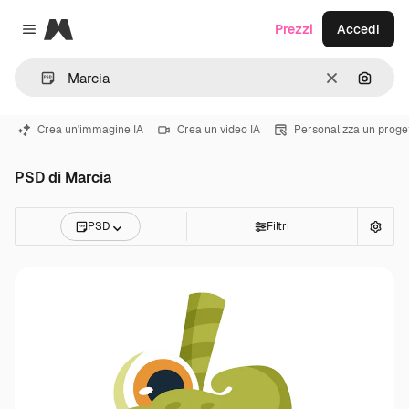
Magnific
Prezzi
Accedi
Close menu
Cancella
Cerca 
Crea un'immagine IA
Crea un video IA
Personalizza un proge
PSD di Marcia
PSD
Filtri