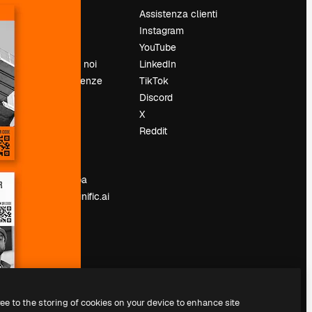
Prezzi
Assistenza clienti
Chi siamo
Instagram
Recensioni
YouTube
Lavora con noi
LinkedIn
Cerca tendenze
TikTok
Blog
Discord
Eventi
X
Slidesgo
Reddit
e
Vendi i tuoi
contenuti
Sala stampa
Cerchi magnific.ai
ree to the storing of cookies on your device to enhance site