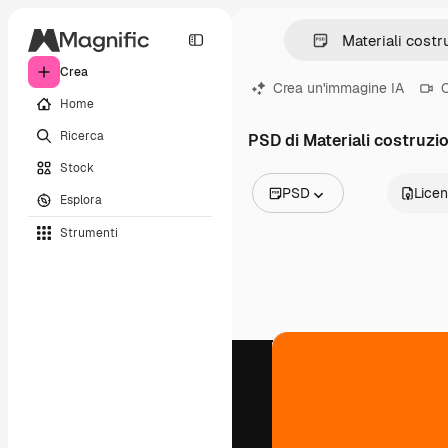
Crea
Crea un'immagine IA
C
Home
Ricerca
PSD di Materiali costruzi
Stock
PSD
Lice
Esplora
Tutte le immagini
Strumenti
Vettori
Illustrazioni
Foto
PSD
Modelli
Mockup
Video
Clip video
Motion graphic
Modelli di video
Icone
Modelli 3D
Font