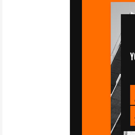
La piattaforma c
migliori lavori. 
creativi, impres
Italiano
Copyright © 2010