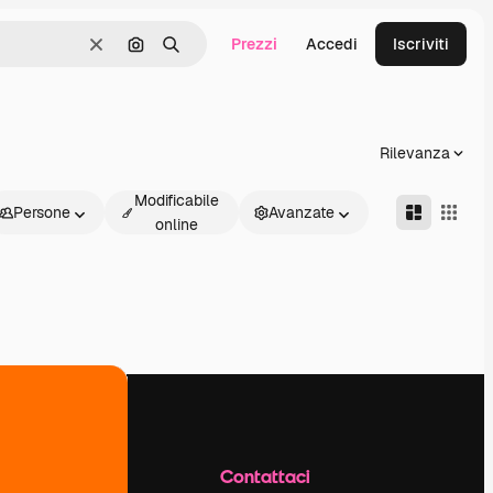
Prezzi
Accedi
Iscriviti
Cancella
Cerca per immagine
Ricerca
Rilevanza
Modificabile
Persone
Avanzate
online
Azienda
Contattaci