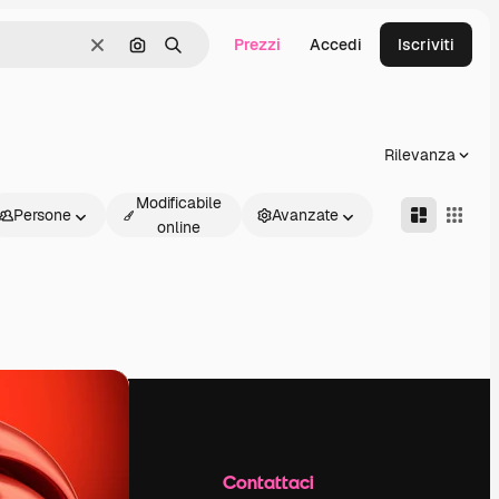
Prezzi
Accedi
Iscriviti
Cancella
Cerca per immagine
Ricerca
Rilevanza
Modificabile
Persone
Avanzate
online
Azienda
Contattaci