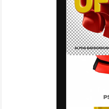
La piattaforma c
migliori lavori. 
creativi, impres
Italiano
Copyright © 2010