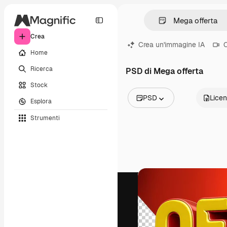
Crea
Crea un'immagine IA
C
Home
Ricerca
PSD di Mega offerta
Stock
PSD
Lice
Esplora
Tutte le immagini
Strumenti
Vettori
Illustrazioni
Foto
PSD
Modelli
Mockup
Video
Clip video
Motion graphic
Modelli di video
Icone
Modelli 3D
Font