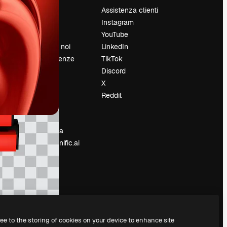
Prezzi
Assistenza clienti
Chi siamo
Instagram
Recensioni
YouTube
Lavora con noi
LinkedIn
Cerca tendenze
TikTok
Blog
Discord
Eventi
X
Slidesgo
Reddit
e
Vendi i tuoi
contenuti
Sala stampa
Cerchi magnific.ai
ree to the storing of cookies on your device to enhance site