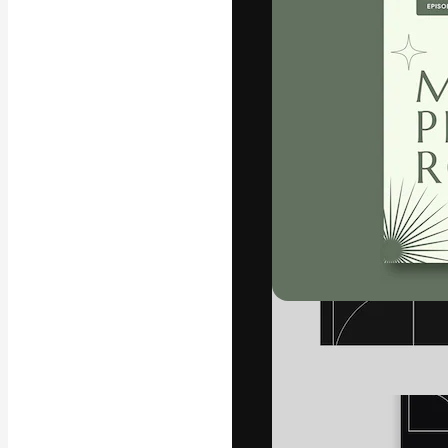
La piattaforma c
migliori lavori. 
creativi, impres
Italiano
Copyright © 2010