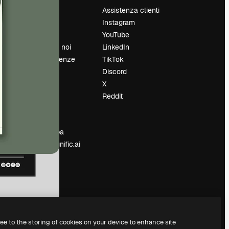
Prezzi
Assistenza clienti
Chi siamo
Instagram
Recensioni
YouTube
Lavora con noi
LinkedIn
Cerca tendenze
TikTok
Blog
Discord
Eventi
X
Slidesgo
Reddit
e
Vendi i tuoi
contenuti
Sala stampa
Cerchi magnific.ai
ree to the storing of cookies on your device to enhance site