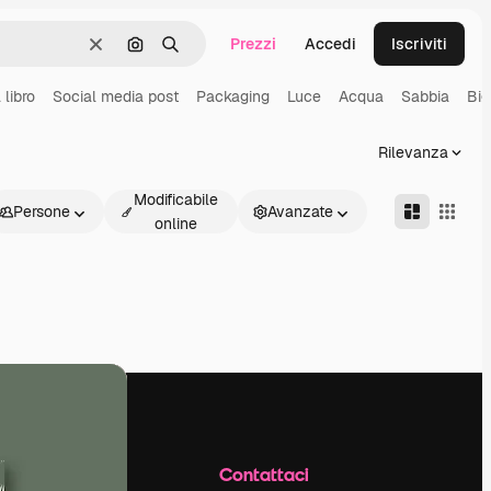
Prezzi
Accedi
Iscriviti
Cancella
Cerca per immagine
Ricerca
 libro
Social media post
Packaging
Luce
Acqua
Sabbia
Big
Rilevanza
Modificabile
Persone
Avanzate
online
Azienda
Contattaci