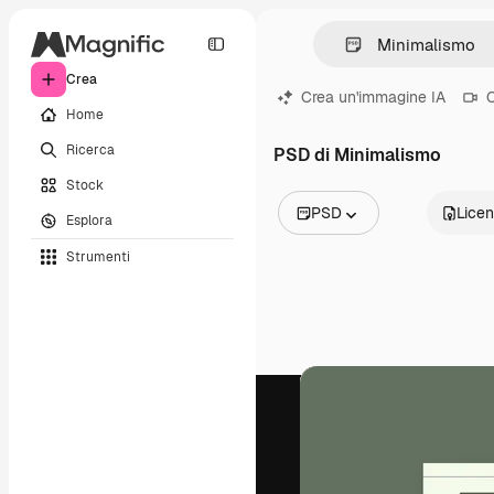
Crea
Crea un'immagine IA
C
Home
Ricerca
PSD di Minimalismo
Stock
PSD
Lice
Esplora
Tutte le immagini
Strumenti
Vettori
Illustrazioni
Foto
PSD
Modelli
Mockup
Video
Clip video
Motion graphic
Modelli di video
Icone
Modelli 3D
Font