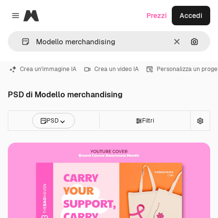
Magnific
Prezzi
Accedi
Close menu
Cancella
Cerca 
Crea un'immagine IA
Crea un video IA
Personalizza un proge
PSD di Modello merchandising
PSD
Filtri