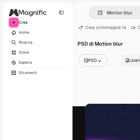
Crea
Crea un'immagine IA
C
Home
Ricerca
PSD di Motion blur
Stock
PSD
Lice
Esplora
Tutte le immagini
Strumenti
Vettori
Illustrazioni
Foto
PSD
Modelli
Mockup
Video
Clip video
Motion graphic
Modelli di video
Icone
Modelli 3D
Font