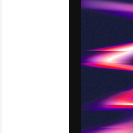
La piattaforma c
migliori lavori. 
creativi, impres
Italiano
Copyright © 2010