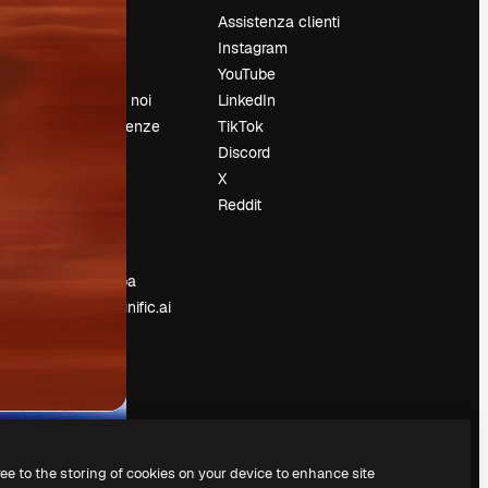
Prezzi
Assistenza clienti
Chi siamo
Instagram
Recensioni
YouTube
Lavora con noi
LinkedIn
Cerca tendenze
TikTok
Blog
Discord
Eventi
X
Slidesgo
Reddit
e
Vendi i tuoi
contenuti
Sala stampa
Cerchi magnific.ai
ree to the storing of cookies on your device to enhance site