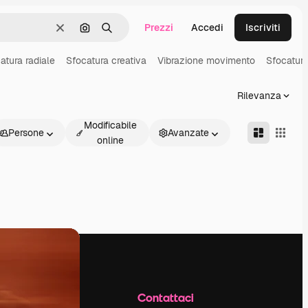
Prezzi
Accedi
Iscriviti
Cancella
Cerca per immagine
Ricerca
atura radiale
Sfocatura creativa
Vibrazione movimento
Sfocatura
Rilevanza
Modificabile
Persone
Avanzate
online
Azienda
Contattaci