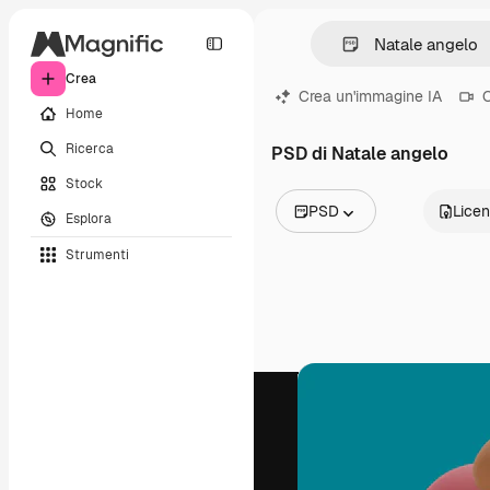
Crea
Crea un'immagine IA
C
Home
Ricerca
PSD di Natale angelo
Stock
PSD
Lice
Esplora
Tutte le immagini
Strumenti
Vettori
Illustrazioni
Foto
PSD
Modelli
Mockup
Video
Clip video
Motion graphic
Modelli di video
Icone
Modelli 3D
Font