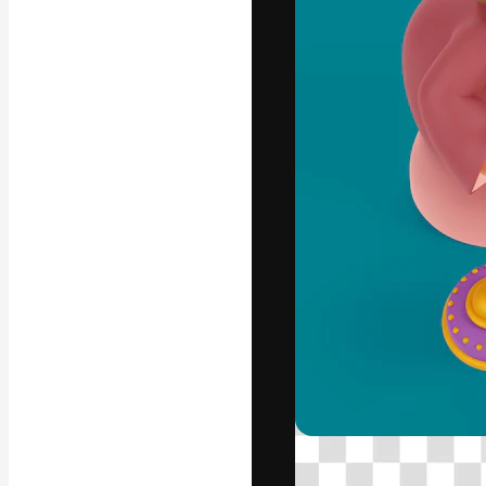
La piattaforma c
migliori lavori. 
creativi, impres
Italiano
Copyright © 2010