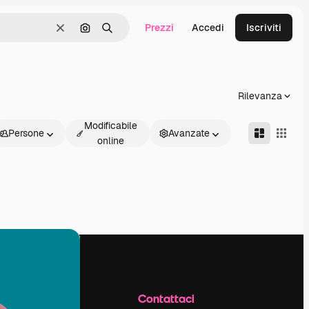
Prezzi
Accedi
Iscriviti
Cancella
Cerca per immagine
Ricerca
Rilevanza
Modificabile
Persone
Avanzate
online
Azienda
Contattaci