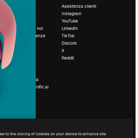
Prezzi
Assistenza clienti
Chi siamo
Instagram
Recensioni
YouTube
Lavora con noi
LinkedIn
Cerca tendenze
TikTok
Blog
Discord
Eventi
X
Slidesgo
Reddit
e
Vendi i tuoi
contenuti
Sala stampa
Cerchi magnific.ai
ree to the storing of cookies on your device to enhance site