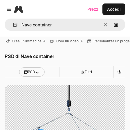
Magnific
Prezzi
Accedi
Close menu
Cancella
Cerca 
Crea un'immagine IA
Crea un video IA
Personalizza un proge
PSD di Nave container
PSD
Filtri