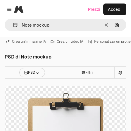
Magnific
Prezzi
Accedi
Close menu
Cancella
Cerca 
Crea un'immagine IA
Crea un video IA
Personalizza un proge
PSD di Note mockup
PSD
Filtri