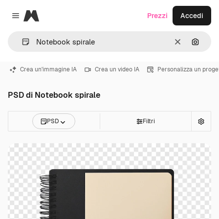
Magnific
Prezzi
Accedi
Close menu
Cancella
Cerca 
Crea un'immagine IA
Crea un video IA
Personalizza un proge
PSD di Notebook spirale
PSD
Filtri