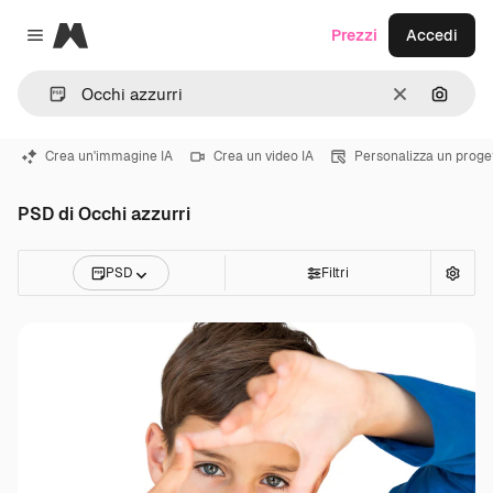
Magnific
Prezzi
Accedi
Close menu
Cancella
Cerca 
Crea un'immagine IA
Crea un video IA
Personalizza un proge
PSD di Occhi azzurri
PSD
Filtri