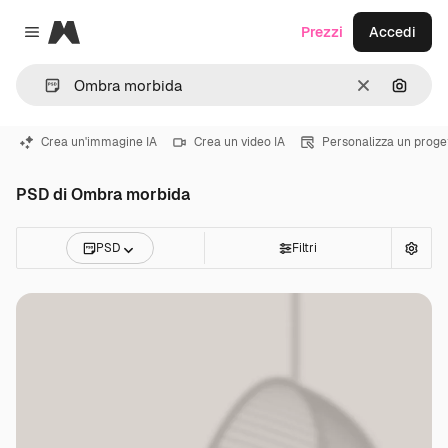
Magnific
Prezzi
Accedi
Close menu
Cancella
Cerca 
Crea un'immagine IA
Crea un video IA
Personalizza un proge
PSD di Ombra morbida
PSD
Filtri