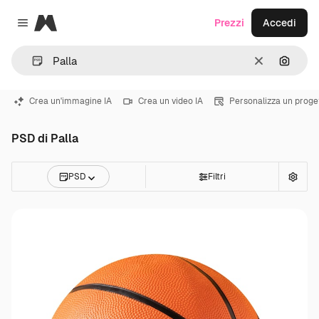
Magnific
Prezzi
Accedi
Close menu
Cancella
Cerca 
Crea un'immagine IA
Crea un video IA
Personalizza un proge
PSD di Palla
PSD
Filtri