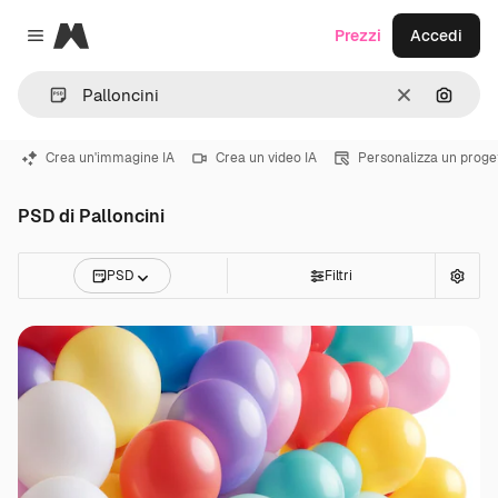
Magnific
Prezzi
Accedi
Close menu
Cancella
Cerca 
Crea un'immagine IA
Crea un video IA
Personalizza un proge
PSD di Palloncini
PSD
Filtri