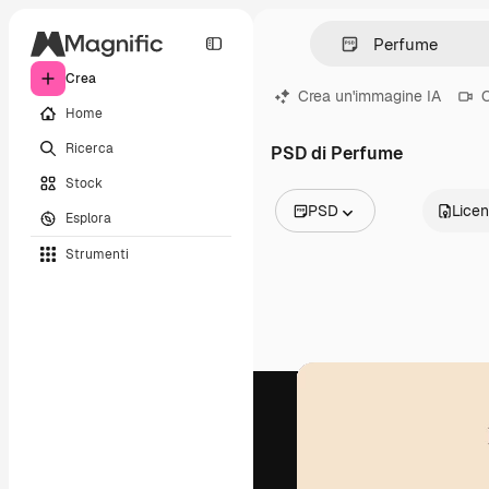
Crea
Crea un'immagine IA
C
Home
Ricerca
PSD di Perfume
Stock
PSD
Lice
Esplora
Tutte le immagini
Strumenti
Vettori
Illustrazioni
Foto
PSD
Modelli
Mockup
Video
Clip video
Motion graphic
Modelli di video
Icone
Modelli 3D
Font