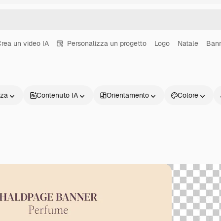
rea un video IA
Personalizza un progetto
Logo
Natale
Ban
nza
Contenuto IA
Orientamento
Colore
Prodotti
Inizia