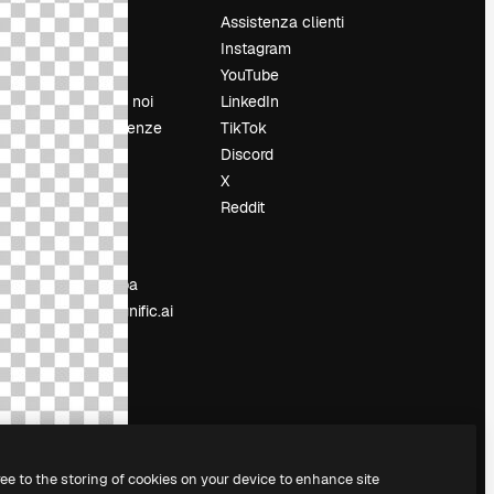
Prezzi
Assistenza clienti
Chi siamo
Instagram
Recensioni
YouTube
Lavora con noi
LinkedIn
Cerca tendenze
TikTok
Blog
Discord
Eventi
X
Slidesgo
Reddit
e
Vendi i tuoi
contenuti
Sala stampa
Cerchi magnific.ai
ree to the storing of cookies on your device to enhance site