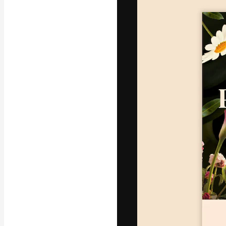
La piattaforma c
migliori lavori. 
creativi, impres
Italiano
Copyright © 2010