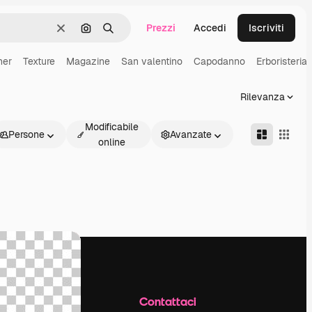
Prezzi
Accedi
Iscriviti
Cancella
Cerca per immagine
Ricerca
ner
Texture
Magazine
San valentino
Capodanno
Erboristeria
Rilevanza
Modificabile
Persone
Avanzate
online
Azienda
Contattaci