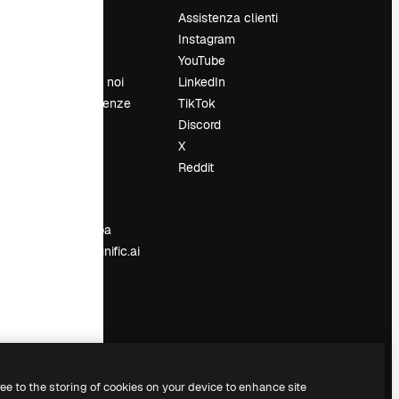
Prezzi
Assistenza clienti
Chi siamo
Instagram
Recensioni
YouTube
Lavora con noi
LinkedIn
Cerca tendenze
TikTok
Blog
Discord
Eventi
X
Slidesgo
Reddit
e
Vendi i tuoi
contenuti
Sala stampa
Cerchi magnific.ai
ree to the storing of cookies on your device to enhance site