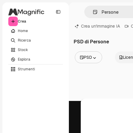
Crea
Crea un'immagine IA
C
Home
Ricerca
PSD di Persone
Stock
PSD
Lice
Esplora
Tutte le immagini
Strumenti
Vettori
Illustrazioni
Foto
PSD
Modelli
Mockup
Video
Clip video
Motion graphic
Modelli di video
Icone
Modelli 3D
Font