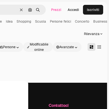
Prezzi
Accedi
Iscriviti
Cancella
Cerca per immagine
Ricerca
e
Idea
Shopping
Scuola
Persone felici
Concerto
Business
Rilevanza
Modificabile
Persone
Avanzate
online
Azienda
Contattaci