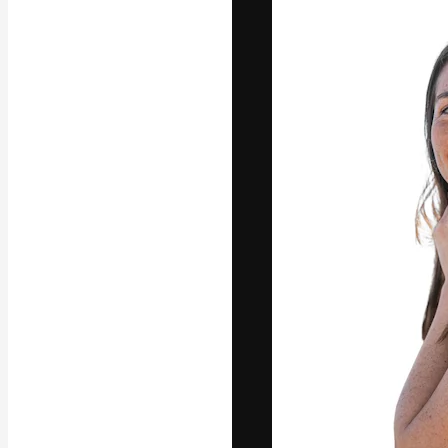
La piattaforma c
migliori lavori. 
creativi, impres
Italiano
Copyright © 2010