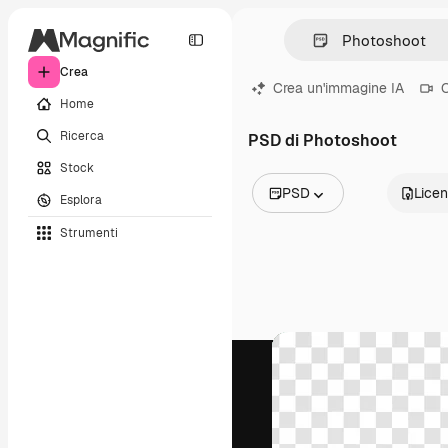
Crea
Crea un'immagine IA
C
Home
Ricerca
PSD di Photoshoot
Stock
PSD
Lice
Esplora
Tutte le immagini
Strumenti
Vettori
Illustrazioni
Foto
PSD
Modelli
Mockup
Video
Clip video
Motion graphic
Modelli di video
Icone
Modelli 3D
Font