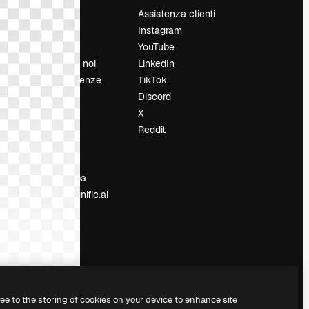
Prezzi
Assistenza clienti
Chi siamo
Instagram
Recensioni
YouTube
Lavora con noi
LinkedIn
Cerca tendenze
TikTok
Blog
Discord
Eventi
X
Slidesgo
Reddit
e
Vendi i tuoi
contenuti
Sala stampa
Cerchi magnific.ai
ree to the storing of cookies on your device to enhance site