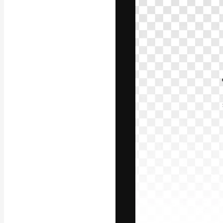
La piattaforma c
migliori lavori. 
creativi, impres
Italiano
Copyright © 2010