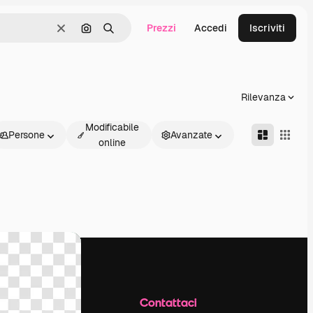
Prezzi
Accedi
Iscriviti
Cancella
Cerca per immagine
Ricerca
Rilevanza
Modificabile
Persone
Avanzate
online
Azienda
Contattaci