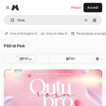
Magnific
Prezzi
Accedi
Close menu
Cancella
Cerca 
Crea un'immagine IA
Crea un video IA
Personalizza un proge
PSD di Pink
PSD
Filtri