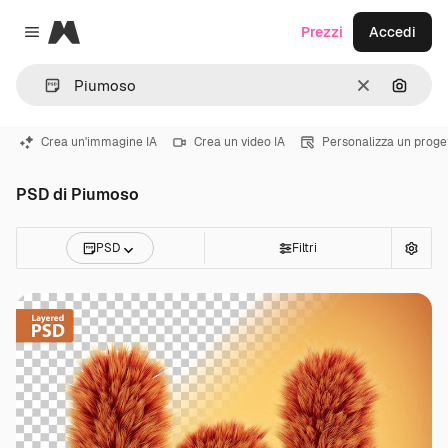
Magnific
Prezzi
Accedi
Close menu
Cancella
Cerca 
Crea un'immagine IA
Crea un video IA
Personalizza un proge
PSD di Piumoso
PSD
Filtri