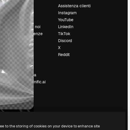
Prezzi
Assistenza clienti
Chi siamo
Instagram
Recensioni
YouTube
Lavora con noi
LinkedIn
Cerca tendenze
TikTok
Blog
Discord
Eventi
X
Slidesgo
Reddit
e
Vendi i tuoi
contenuti
Sala stampa
Cerchi magnific.ai
ree to the storing of cookies on your device to enhance site