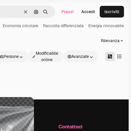
Prezzi
Accedi
Iscriviti
Cancella
Cerca per immagine
Ricerca
Economia circolare
Raccolta differenziata
Energia rinnovabile
E
Rilevanza
Modificabile
Persone
Avanzate
online
Azienda
Contattaci