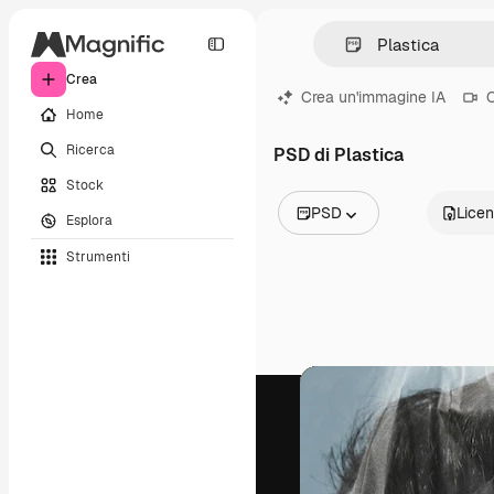
Crea
Crea un'immagine IA
C
Home
Ricerca
PSD di Plastica
Stock
PSD
Lice
Esplora
Tutte le immagini
Strumenti
Vettori
Illustrazioni
Foto
PSD
Modelli
Mockup
Video
Clip video
Motion graphic
Modelli di video
Icone
Modelli 3D
Font