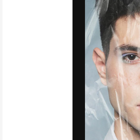
La piattaforma c
migliori lavori. 
creativi, impres
Italiano
Copyright © 2010