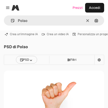
Magnific
Prezzi
Accedi
Close menu
Cancella
Cerca 
Crea un'immagine IA
Crea un video IA
Personalizza un proge
PSD di Polso
PSD
Filtri